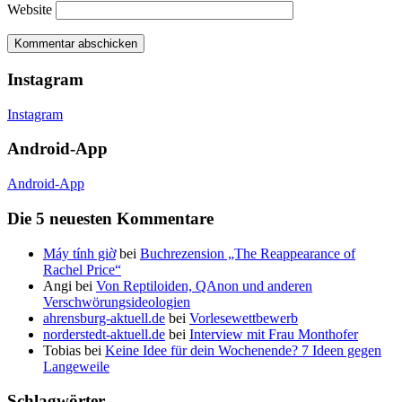
Website
Instagram
Instagram
Android-App
Android-App
Die 5 neuesten Kommentare
Máy tính giờ
bei
Buchrezension „The Reappearance of
Rachel Price“
Angi
bei
Von Reptiloiden, QAnon und anderen
Verschwörungsideologien
ahrensburg-aktuell.de
bei
Vorlesewettbewerb
norderstedt-aktuell.de
bei
Interview mit Frau Monthofer
Tobias
bei
Keine Idee für dein Wochenende? 7 Ideen gegen
Langeweile
Schlagwörter