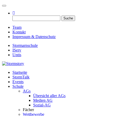
Toggle navigation
Suche
nach:
Team
Kontakt
Impressum & Datenschutz
Stormarnschule
IServ
Untis
Startseite
Eure digitale Schülerzeitung
StormTalk
Stormstory
Events
Schule
AGs
Übersicht aller AGs
Medien AG
Sozial-AG
Fächer
Wettbewerbe