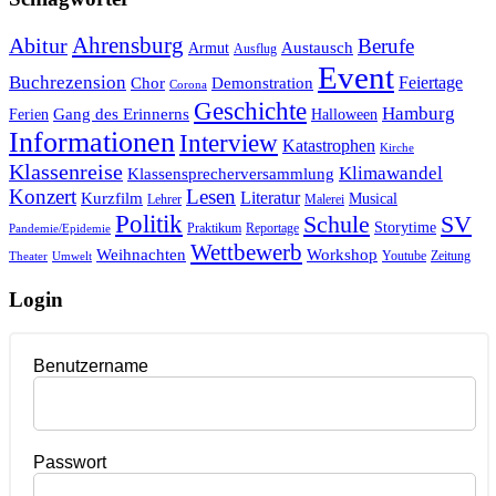
Ahrensburg
Abitur
Berufe
Austausch
Armut
Ausflug
Event
Buchrezension
Feiertage
Chor
Demonstration
Corona
Geschichte
Hamburg
Gang des Erinnerns
Ferien
Halloween
Informationen
Interview
Katastrophen
Kirche
Klassenreise
Klimawandel
Klassensprecherversammlung
Konzert
Lesen
Literatur
Kurzfilm
Musical
Lehrer
Malerei
Politik
Schule
SV
Storytime
Praktikum
Reportage
Pandemie/Epidemie
Wettbewerb
Weihnachten
Workshop
Youtube
Zeitung
Theater
Umwelt
Login
Benutzername
Passwort