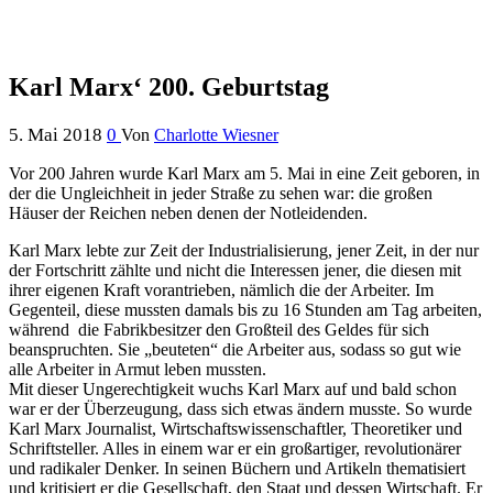
Karl Marx‘ 200. Geburtstag
5. Mai 2018
0
Von
Charlotte Wiesner
Vor 200 Jahren wurde Karl Marx am 5. Mai in eine Zeit geboren, in
der die Ungleichheit in jeder Straße zu sehen war: die großen
Häuser der Reichen neben denen der Notleidenden.
Karl Marx lebte zur Zeit der Industrialisierung, jener Zeit, in der nur
der Fortschritt zählte und nicht die Interessen jener, die diesen mit
ihrer eigenen Kraft vorantrieben, nämlich die der Arbeiter. Im
Gegenteil, diese mussten damals bis zu 16 Stunden am Tag arbeiten,
während die Fabrikbesitzer den Großteil des Geldes für sich
beanspruchten. Sie „beuteten“ die Arbeiter aus, sodass so gut wie
alle Arbeiter in Armut leben mussten.
Mit dieser Ungerechtigkeit wuchs Karl Marx auf und bald schon
war er der Überzeugung, dass sich etwas ändern musste. So wurde
Karl Marx Journalist, Wirtschaftswissenschaftler, Theoretiker und
Schriftsteller. Alles in einem war er ein großartiger, revolutionärer
und radikaler Denker. In seinen Büchern und Artikeln thematisiert
und kritisiert er die Gesellschaft, den Staat und dessen Wirtschaft. Er