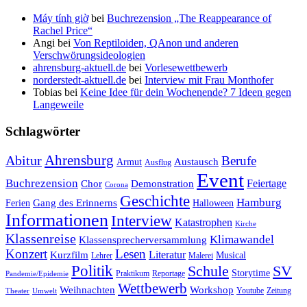
Máy tính giờ
bei
Buchrezension „The Reappearance of
Rachel Price“
Angi
bei
Von Reptiloiden, QAnon und anderen
Verschwörungsideologien
ahrensburg-aktuell.de
bei
Vorlesewettbewerb
norderstedt-aktuell.de
bei
Interview mit Frau Monthofer
Tobias
bei
Keine Idee für dein Wochenende? 7 Ideen gegen
Langeweile
Schlagwörter
Ahrensburg
Abitur
Berufe
Austausch
Armut
Ausflug
Event
Buchrezension
Feiertage
Chor
Demonstration
Corona
Geschichte
Hamburg
Gang des Erinnerns
Ferien
Halloween
Informationen
Interview
Katastrophen
Kirche
Klassenreise
Klimawandel
Klassensprecherversammlung
Konzert
Lesen
Literatur
Kurzfilm
Musical
Lehrer
Malerei
Politik
Schule
SV
Storytime
Praktikum
Reportage
Pandemie/Epidemie
Wettbewerb
Weihnachten
Workshop
Youtube
Zeitung
Theater
Umwelt