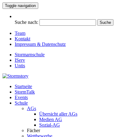
Toggle navigation
Suche nach:
Team
Kontakt
Impressum & Datenschutz
Stormarnschule
IServ
Untis
Startseite
Eure digitale Schülerzeitung
StormTalk
Stormstory
Events
Schule
AGs
Übersicht aller AGs
Medien AG
Sozial-AG
Fächer
Wettbewerbe