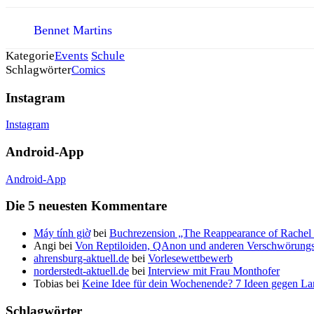
Bennet Martins
Kategorie
Events
Schule
Schlagwörter
Comics
Instagram
Instagram
Android-App
Android-App
Die 5 neuesten Kommentare
Máy tính giờ
bei
Buchrezension „The Reappearance of Rachel 
Angi
bei
Von Reptiloiden, QAnon und anderen Verschwörungs
ahrensburg-aktuell.de
bei
Vorlesewettbewerb
norderstedt-aktuell.de
bei
Interview mit Frau Monthofer
Tobias
bei
Keine Idee für dein Wochenende? 7 Ideen gegen La
Schlagwörter