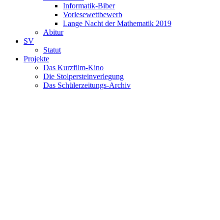
Informatik-Biber
Vorlesewettbewerb
Lange Nacht der Mathematik 2019
Abitur
SV
Statut
Projekte
Das Kurzfilm-Kino
Die Stolpersteinverlegung
Das Schülerzeitungs-Archiv