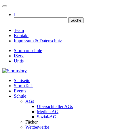
Toggle navigation
Suche
nach:
Team
Kontakt
Impressum & Datenschutz
Stormarnschule
IServ
Untis
Startseite
Eure digitale Schülerzeitung
StormTalk
Stormstory
Events
Schule
AGs
Übersicht aller AGs
Medien AG
Sozial-AG
Fächer
Wettbewerbe