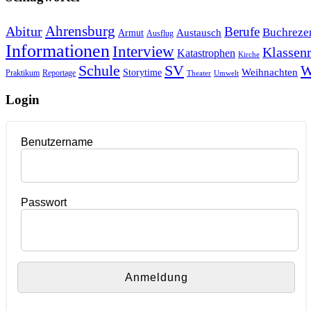
Ahrensburg
Abitur
Berufe
Buchreze
Austausch
Armut
Ausflug
Informationen
Interview
Klassenr
Katastrophen
Kirche
Schule
SV
W
Weihnachten
Storytime
Praktikum
Reportage
Theater
Umwelt
Login
Benutzername
Passwort