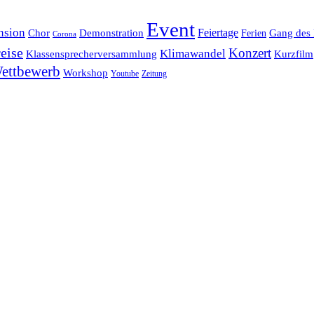
Event
nsion
Feiertage
Chor
Demonstration
Gang des 
Ferien
Corona
eise
Konzert
Klimawandel
Klassensprecherversammlung
Kurzfilm
ettbewerb
Workshop
Youtube
Zeitung