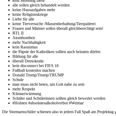
kein Mobbing mehr
alle sollen gleich behandelt werden
keine Hausaufgaben mehr
keine Religionskriege
Liebe für alle
keine Tierversuche /Massentierhaltung/Tierquälerei
Frauen und Männer sollen überall gleichberechtigt sein!
RTL II
Atombomben
mehr Nachhaltigkeit
kein Rassismus
die Päpste der Katholiken sollten auch heiraten dürfen
Bildung für alle
überall Demokratie
kein disconnect bei FIFA 18
Fußball kostenlos machen
Donald Trump/Trump/TRUMP
Schule
man muss nicht beten, um Gott nahe zu sein
mehr Respekt
Klimaerwärmung
Schüler und Schülerinnen sollten gleich bewertet werden
#Holsten #absolutesalkoholverbot #Weimar
Die Stormarnschüler schienen also in jedem Fall Spaß am Projekttag g