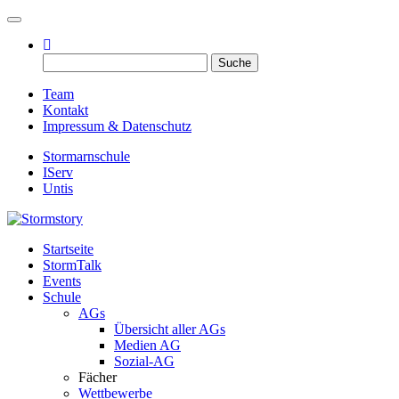
Toggle navigation
Suche
nach:
Team
Kontakt
Impressum & Datenschutz
Stormarnschule
IServ
Untis
Startseite
Eure digitale Schülerzeitung
StormTalk
Stormstory
Events
Schule
AGs
Übersicht aller AGs
Medien AG
Sozial-AG
Fächer
Wettbewerbe