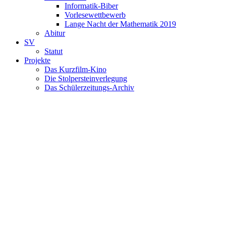
Informatik-Biber
Vorlesewettbewerb
Lange Nacht der Mathematik 2019
Abitur
SV
Statut
Projekte
Das Kurzfilm-Kino
Die Stolpersteinverlegung
Das Schülerzeitungs-Archiv