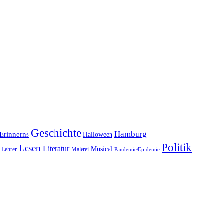
Geschichte
Hamburg
Erinnerns
Halloween
Politik
Lesen
Literatur
Musical
Lehrer
Malerei
Pandemie/Epidemie