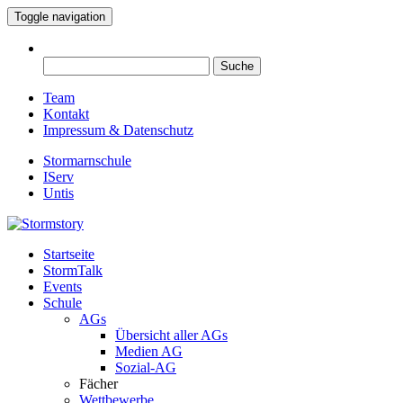
Toggle navigation
Suche
nach:
Team
Kontakt
Impressum & Datenschutz
Stormarnschule
IServ
Untis
Startseite
Eure digitale Schülerzeitung
StormTalk
Stormstory
Events
Schule
AGs
Übersicht aller AGs
Medien AG
Sozial-AG
Fächer
Wettbewerbe