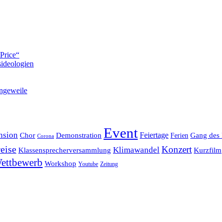
Price“
ideologien
ngeweile
Event
nsion
Feiertage
Chor
Demonstration
Gang des 
Ferien
Corona
eise
Konzert
Klimawandel
Klassensprecherversammlung
Kurzfilm
ettbewerb
Workshop
Youtube
Zeitung