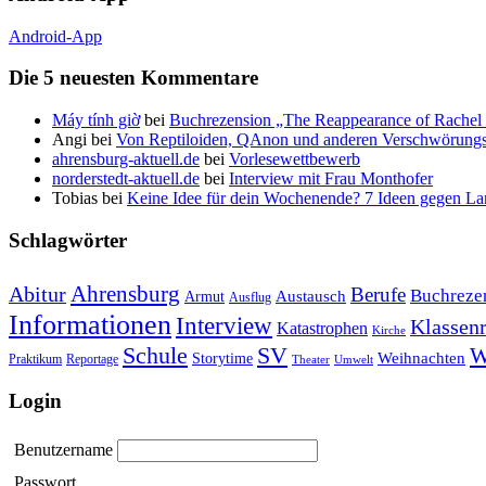
Android-App
Die 5 neuesten Kommentare
Máy tính giờ
bei
Buchrezension „The Reappearance of Rachel 
Angi
bei
Von Reptiloiden, QAnon und anderen Verschwörungs
ahrensburg-aktuell.de
bei
Vorlesewettbewerb
norderstedt-aktuell.de
bei
Interview mit Frau Monthofer
Tobias
bei
Keine Idee für dein Wochenende? 7 Ideen gegen La
Schlagwörter
Ahrensburg
Abitur
Berufe
Buchreze
Austausch
Armut
Ausflug
Informationen
Interview
Klassenr
Katastrophen
Kirche
Schule
SV
W
Weihnachten
Storytime
Praktikum
Reportage
Theater
Umwelt
Login
Benutzername
Passwort