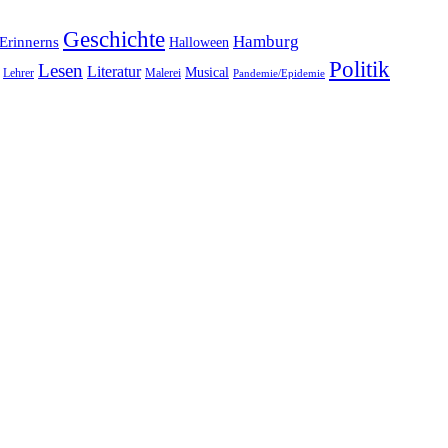
Geschichte
Hamburg
Erinnerns
Halloween
Politik
Lesen
Literatur
Musical
Lehrer
Malerei
Pandemie/Epidemie