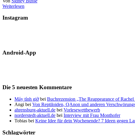
Von
Sidney Busse
Weiterlesen
Instagram
Android-App
Die 5 neuesten Kommentare
Máy tính giờ
bei
Buchrezension „The Reappearance of Rachel 
Angi
bei
Von Reptiloiden, QAnon und anderen Verschwörungs
ahrensburg-aktuell.de
bei
Vorlesewettbewerb
norderstedt-aktuell.de
bei
Interview mit Frau Monthofer
Tobias
bei
Keine Idee für dein Wochenende? 7 Ideen gegen La
Schlagwörter