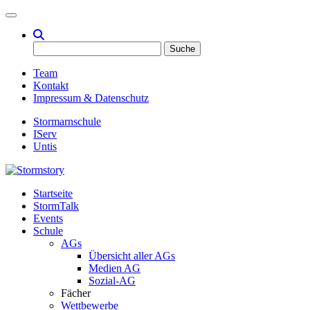
Toggle navigation
Suche
nach:
Team
Kontakt
Impressum & Datenschutz
Stormarnschule
IServ
Untis
Startseite
Eure digitale Schülerzeitung
StormTalk
Stormstory
Events
Schule
AGs
Übersicht aller AGs
Medien AG
Sozial-AG
Fächer
Wettbewerbe