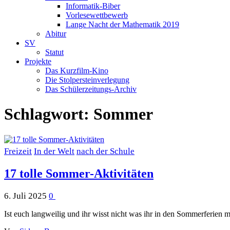
Informatik-Biber
Vorlesewettbewerb
Lange Nacht der Mathematik 2019
Abitur
SV
Statut
Projekte
Das Kurzfilm-Kino
Die Stolpersteinverlegung
Das Schülerzeitungs-Archiv
Schlagwort:
Sommer
Freizeit
In der Welt
nach der Schule
17 tolle Sommer-Aktivitäten
6. Juli 2025
0
Ist euch langweilig und ihr wisst nicht was ihr in den Sommerferien 