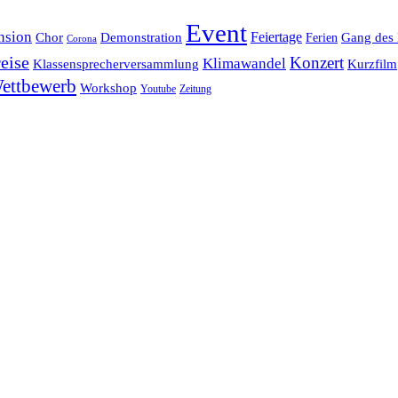
Event
nsion
Feiertage
Chor
Demonstration
Gang des 
Ferien
Corona
eise
Konzert
Klimawandel
Klassensprecherversammlung
Kurzfilm
ettbewerb
Workshop
Youtube
Zeitung