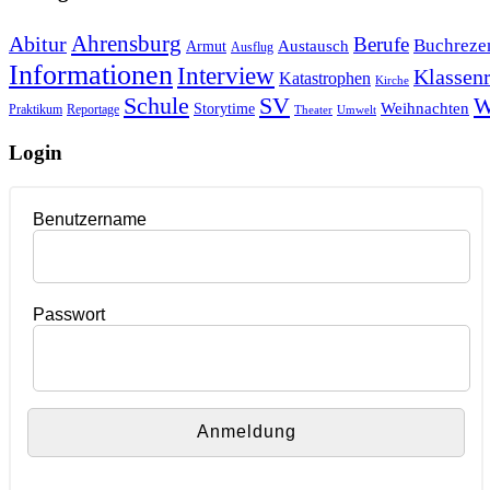
Ahrensburg
Abitur
Berufe
Buchreze
Austausch
Armut
Ausflug
Informationen
Interview
Klassenr
Katastrophen
Kirche
Schule
SV
W
Weihnachten
Storytime
Praktikum
Reportage
Theater
Umwelt
Login
Benutzername
Passwort