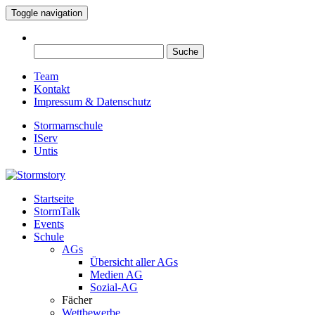
Toggle navigation
Suche
nach:
Team
Kontakt
Impressum & Datenschutz
Stormarnschule
IServ
Untis
Startseite
Eure digitale Schülerzeitung
StormTalk
Stormstory
Events
Schule
AGs
Übersicht aller AGs
Medien AG
Sozial-AG
Fächer
Wettbewerbe