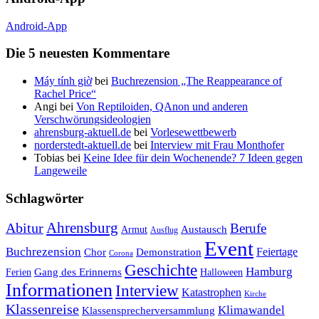
Android-App
Die 5 neuesten Kommentare
Máy tính giờ
bei
Buchrezension „The Reappearance of
Rachel Price“
Angi
bei
Von Reptiloiden, QAnon und anderen
Verschwörungsideologien
ahrensburg-aktuell.de
bei
Vorlesewettbewerb
norderstedt-aktuell.de
bei
Interview mit Frau Monthofer
Tobias
bei
Keine Idee für dein Wochenende? 7 Ideen gegen
Langeweile
Schlagwörter
Ahrensburg
Abitur
Berufe
Austausch
Armut
Ausflug
Event
Buchrezension
Feiertage
Chor
Demonstration
Corona
Geschichte
Hamburg
Gang des Erinnerns
Ferien
Halloween
Informationen
Interview
Katastrophen
Kirche
Klassenreise
Klimawandel
Klassensprecherversammlung