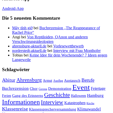
Android-App
Die 5 neuesten Kommentare
Máy tính giờ
bei
Buchrezension „The Reappearance of
Rachel Price“
Angi
bei
Von Reptiloiden, QAnon und anderen
Verschwörungsideologien
ahrensburg-aktuell.de
bei
Vorlesewettbewerb
norderstedt-aktuell.de
bei
Interview mit Frau Monthofer
Tobias
bei
Keine Idee für dein Wochenende? 7 Ideen gegen
Langeweile
Schlagwörter
Ahrensburg
Abitur
Berufe
Austausch
Armut
Ausflug
Event
Buchrezension
Feiertage
Chor
Demonstration
Corona
Geschichte
Hamburg
Gang des Erinnerns
Ferien
Halloween
Informationen
Interview
Katastrophen
Kirche
Klassenreise
Klimawandel
Klassensprecherversammlung