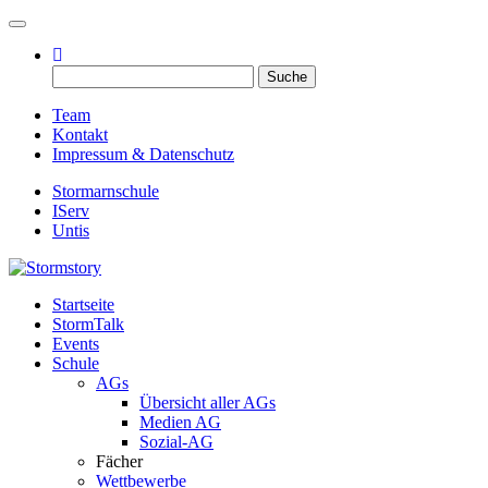
Toggle navigation
Suche
nach:
Team
Kontakt
Impressum & Datenschutz
Stormarnschule
IServ
Untis
Startseite
Eure digitale Schülerzeitung
StormTalk
Stormstory
Events
Schule
AGs
Übersicht aller AGs
Medien AG
Sozial-AG
Fächer
Wettbewerbe