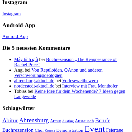
Instagram
Instagram
Android-App
Android-App
Die 5 neuesten Kommentare
Máy tính giờ
bei
Buchrezension „The Reappearance of
Rachel Price“
Angi
bei
Von Reptiloiden, QAnon und anderen
Verschwörungsideologien
ahrensburg-aktuell.de
bei
Vorlesewettbewerb
norderstedt-aktuell.de
bei
Interview mit Frau Monthofer
Tobias
bei
Keine Idee für dein Wochenende? 7 Ideen gegen
Langeweile
Schlagwörter
Ahrensburg
Abitur
Berufe
Austausch
Armut
Ausflug
Event
Buchrezension
Feiertage
Chor
Demonstration
Corona