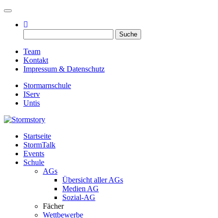
Toggle navigation
Suche
nach:
Team
Kontakt
Impressum & Datenschutz
Stormarnschule
IServ
Untis
Startseite
Eure digitale Schülerzeitung
StormTalk
Stormstory
Events
Schule
AGs
Übersicht aller AGs
Medien AG
Sozial-AG
Fächer
Wettbewerbe