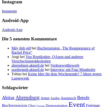
Instagram
Instagram
Android-App
Android-App
Die 5 neuesten Kommentare
Máy tính giờ
bei
Buchrezension „The Reappearance of
Rachel Price“
Angi
bei
Von Reptiloiden, QAnon und anderen
Verschwörungsideologien
ahrensburg-aktuell.de
bei
Vorlesewettbewerb
norderstedt-aktuell.de
bei
Interview mit Frau Monthofer
Tobias
bei
Keine Idee für dein Wochenende? 7 Ideen gegen
Langeweile
Schlagwörter
Ahrensburg
Abitur
Berufe
Austausch
Armut
Ausflug
Event
Buchrezension
Feiertage
Chor
Demonstration
Corona