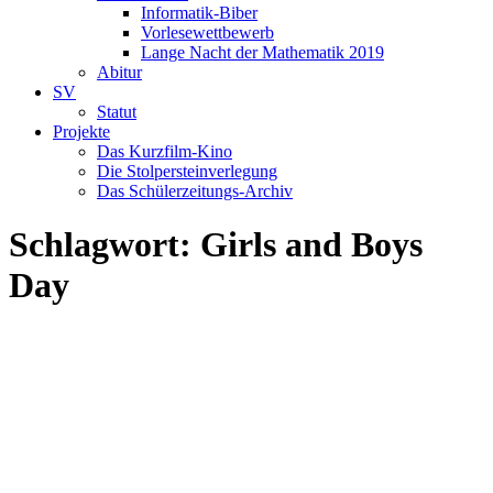
Informatik-Biber
Vorlesewettbewerb
Lange Nacht der Mathematik 2019
Abitur
SV
Statut
Projekte
Das Kurzfilm-Kino
Die Stolpersteinverlegung
Das Schülerzeitungs-Archiv
Schlagwort:
Girls and Boys
Day