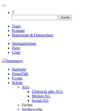
Toggle navigation
Suche
nach:
Team
Kontakt
Impressum & Datenschutz
Stormarnschule
IServ
Untis
Startseite
Eure digitale Schülerzeitung
StormTalk
Stormstory
Events
Schule
AGs
Übersicht aller AGs
Medien AG
Sozial-AG
Fächer
Wettbewerbe