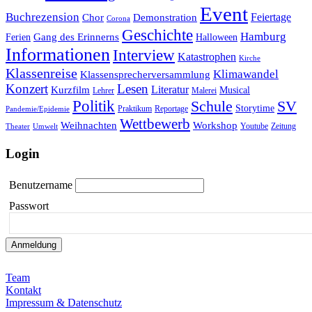
Event
Buchrezension
Feiertage
Chor
Demonstration
Corona
Geschichte
Hamburg
Gang des Erinnerns
Ferien
Halloween
Informationen
Interview
Katastrophen
Kirche
Klassenreise
Klimawandel
Klassensprecherversammlung
Konzert
Lesen
Literatur
Kurzfilm
Musical
Lehrer
Malerei
Politik
Schule
SV
Storytime
Praktikum
Reportage
Pandemie/Epidemie
Wettbewerb
Weihnachten
Workshop
Youtube
Zeitung
Theater
Umwelt
Login
Benutzername
Passwort
Team
Kontakt
Impressum & Datenschutz