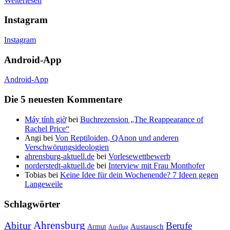
Weiterlesen
Instagram
Instagram
Android-App
Android-App
Die 5 neuesten Kommentare
Máy tính giờ
bei
Buchrezension „The Reappearance of
Rachel Price“
Angi
bei
Von Reptiloiden, QAnon und anderen
Verschwörungsideologien
ahrensburg-aktuell.de
bei
Vorlesewettbewerb
norderstedt-aktuell.de
bei
Interview mit Frau Monthofer
Tobias
bei
Keine Idee für dein Wochenende? 7 Ideen gegen
Langeweile
Schlagwörter
Ahrensburg
Abitur
Berufe
Austausch
Armut
Ausflug