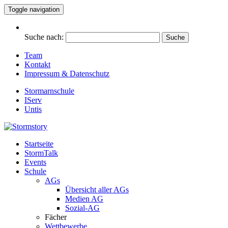
Toggle navigation
Suche nach:
Team
Kontakt
Impressum & Datenschutz
Stormarnschule
IServ
Untis
Startseite
Eure digitale Schülerzeitung
StormTalk
Stormstory
Events
Schule
AGs
Übersicht aller AGs
Medien AG
Sozial-AG
Fächer
Wettbewerbe