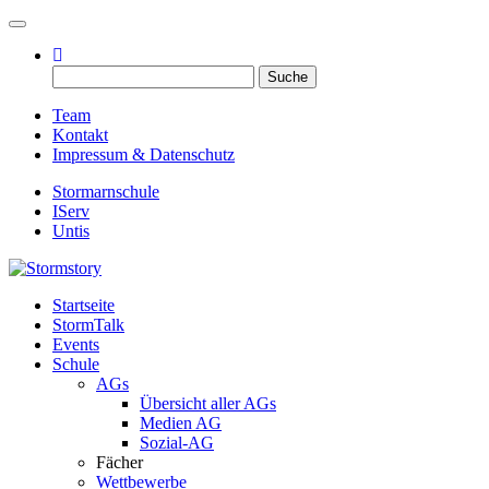
Toggle navigation
Suche
nach:
Team
Kontakt
Impressum & Datenschutz
Stormarnschule
IServ
Untis
Startseite
Eure digitale Schülerzeitung
StormTalk
Stormstory
Events
Schule
AGs
Übersicht aller AGs
Medien AG
Sozial-AG
Fächer
Wettbewerbe