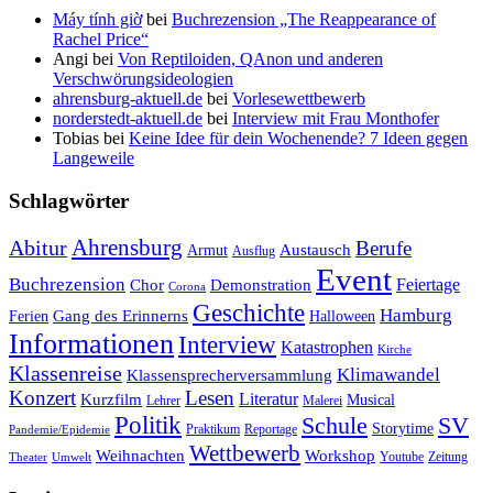
Máy tính giờ
bei
Buchrezension „The Reappearance of
Rachel Price“
Angi
bei
Von Reptiloiden, QAnon und anderen
Verschwörungsideologien
ahrensburg-aktuell.de
bei
Vorlesewettbewerb
norderstedt-aktuell.de
bei
Interview mit Frau Monthofer
Tobias
bei
Keine Idee für dein Wochenende? 7 Ideen gegen
Langeweile
Schlagwörter
Ahrensburg
Abitur
Berufe
Austausch
Armut
Ausflug
Event
Buchrezension
Feiertage
Chor
Demonstration
Corona
Geschichte
Hamburg
Gang des Erinnerns
Ferien
Halloween
Informationen
Interview
Katastrophen
Kirche
Klassenreise
Klimawandel
Klassensprecherversammlung
Konzert
Lesen
Literatur
Kurzfilm
Musical
Lehrer
Malerei
Politik
Schule
SV
Storytime
Praktikum
Reportage
Pandemie/Epidemie
Wettbewerb
Weihnachten
Workshop
Youtube
Zeitung
Theater
Umwelt