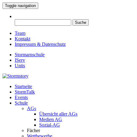
Toggle navigation
Suche
nach:
Team
Kontakt
Impressum & Datenschutz
Stormarnschule
IServ
Untis
Startseite
Eure digitale Schülerzeitung
StormTalk
Stormstory
Events
Schule
AGs
Übersicht aller AGs
Medien AG
Sozial-AG
Fächer
Wettbewerbe