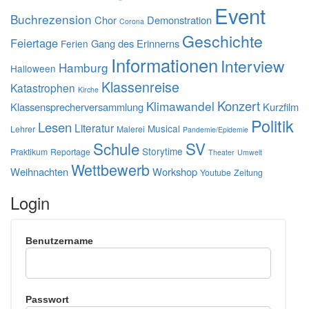
Event
Buchrezension
Chor
Demonstration
Corona
Geschichte
Feiertage
Gang des Erinnerns
Ferien
Informationen
Interview
Hamburg
Halloween
Klassenreise
Katastrophen
Kirche
Konzert
Klimawandel
Klassensprecherversammlung
Kurzfilm
Politik
Lesen
Literatur
Musical
Lehrer
Malerei
Pandemie/Epidemie
Schule
SV
Storytime
Praktikum
Reportage
Theater
Umwelt
Wettbewerb
Weihnachten
Workshop
Youtube
Zeitung
Login
Benutzername
Passwort