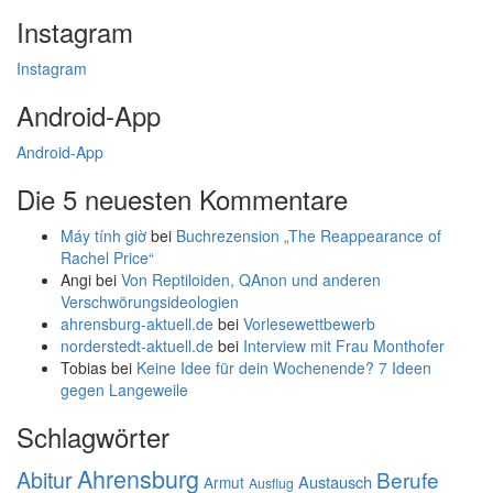
Instagram
Instagram
Android-App
Android-App
Die 5 neuesten Kommentare
Máy tính giờ
bei
Buchrezension „The Reappearance of
Rachel Price“
Angi
bei
Von Reptiloiden, QAnon und anderen
Verschwörungsideologien
ahrensburg-aktuell.de
bei
Vorlesewettbewerb
norderstedt-aktuell.de
bei
Interview mit Frau Monthofer
Tobias
bei
Keine Idee für dein Wochenende? 7 Ideen
gegen Langeweile
Schlagwörter
Ahrensburg
Abitur
Berufe
Austausch
Armut
Ausflug