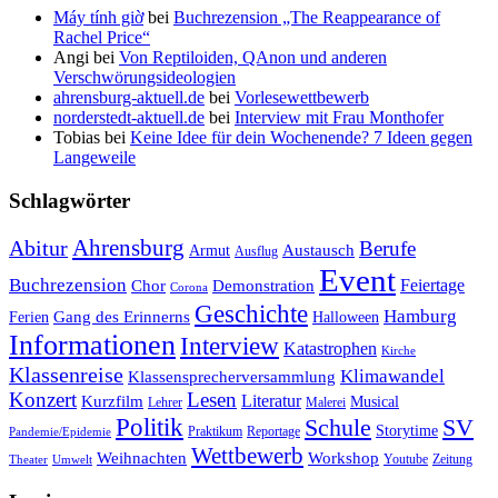
Máy tính giờ
bei
Buchrezension „The Reappearance of
Rachel Price“
Angi
bei
Von Reptiloiden, QAnon und anderen
Verschwörungsideologien
ahrensburg-aktuell.de
bei
Vorlesewettbewerb
norderstedt-aktuell.de
bei
Interview mit Frau Monthofer
Tobias
bei
Keine Idee für dein Wochenende? 7 Ideen gegen
Langeweile
Schlagwörter
Ahrensburg
Abitur
Berufe
Austausch
Armut
Ausflug
Event
Buchrezension
Feiertage
Chor
Demonstration
Corona
Geschichte
Hamburg
Gang des Erinnerns
Ferien
Halloween
Informationen
Interview
Katastrophen
Kirche
Klassenreise
Klimawandel
Klassensprecherversammlung
Konzert
Lesen
Literatur
Kurzfilm
Musical
Lehrer
Malerei
Politik
Schule
SV
Storytime
Praktikum
Reportage
Pandemie/Epidemie
Wettbewerb
Weihnachten
Workshop
Youtube
Zeitung
Theater
Umwelt