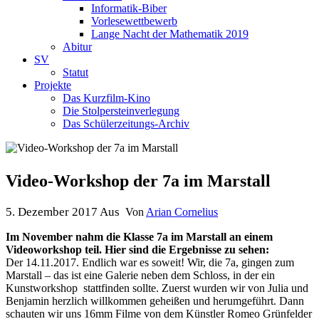
Informatik-Biber
Vorlesewettbewerb
Lange Nacht der Mathematik 2019
Abitur
SV
Statut
Projekte
Das Kurzfilm-Kino
Die Stolpersteinverlegung
Das Schülerzeitungs-Archiv
Video-Workshop der 7a im Marstall
5. Dezember 2017
Aus
Von
Arian Cornelius
Im November nahm die Klasse 7a im Marstall an einem
Videoworkshop teil. Hier sind die Ergebnisse zu sehen:
Der 14.11.2017. Endlich war es soweit! Wir, die 7a, gingen zum
Marstall – das ist eine Galerie neben dem Schloss, in der ein
Kunstworkshop stattfinden sollte.
Zuerst wurden wir von Julia und
Benjamin herzlich willkommen geheißen und herumgeführt. Dann
schauten wir uns 16mm Filme von dem Künstler Romeo Grünfelder