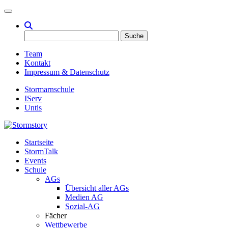
Toggle navigation
Suche
nach:
Team
Kontakt
Impressum & Datenschutz
Stormarnschule
IServ
Untis
Startseite
Eure digitale Schülerzeitung
StormTalk
Stormstory
Events
Schule
AGs
Übersicht aller AGs
Medien AG
Sozial-AG
Fächer
Wettbewerbe