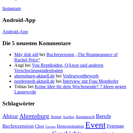
Instagram
Android-App
Android-App
Die 5 neuesten Kommentare
Máy tính giờ
bei
Buchrezension „The Reappearance of
Rachel Price“
Angi
bei
Von Reptiloiden, QAnon und anderen
Verschwörungsideologien
ahrensburg-aktuell.de
bei
Vorlesewettbewerb
norderstedt-aktuell.de
bei
Interview mit Frau Monthofer
Tobias
bei
Keine Idee für dein Wochenende? 7 Ideen gegen
Langeweile
Schlagwörter
Ahrensburg
Abitur
Berufe
Austausch
Armut
Ausflug
Event
Buchrezension
Feiertage
Chor
Demonstration
Corona