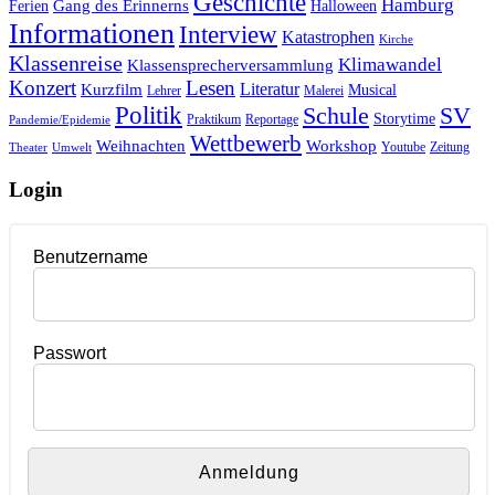
Geschichte
Hamburg
Gang des Erinnerns
Ferien
Halloween
Informationen
Interview
Katastrophen
Kirche
Klassenreise
Klimawandel
Klassensprecherversammlung
Konzert
Lesen
Literatur
Kurzfilm
Musical
Lehrer
Malerei
Politik
Schule
SV
Storytime
Praktikum
Reportage
Pandemie/Epidemie
Wettbewerb
Weihnachten
Workshop
Youtube
Zeitung
Theater
Umwelt
Login
Benutzername
Passwort