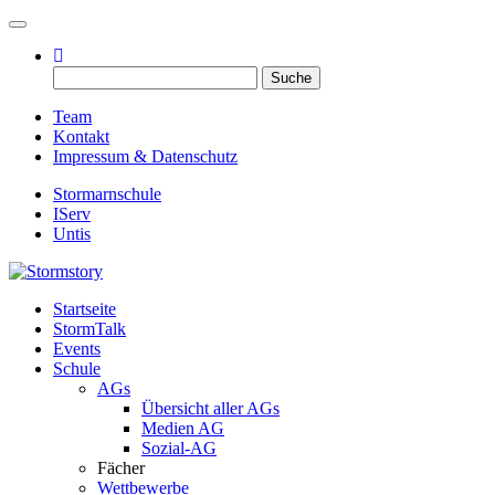
Toggle navigation
Suche
nach:
Team
Kontakt
Impressum & Datenschutz
Stormarnschule
IServ
Untis
Startseite
Eure digitale Schülerzeitung
StormTalk
Stormstory
Events
Schule
AGs
Übersicht aller AGs
Medien AG
Sozial-AG
Fächer
Wettbewerbe