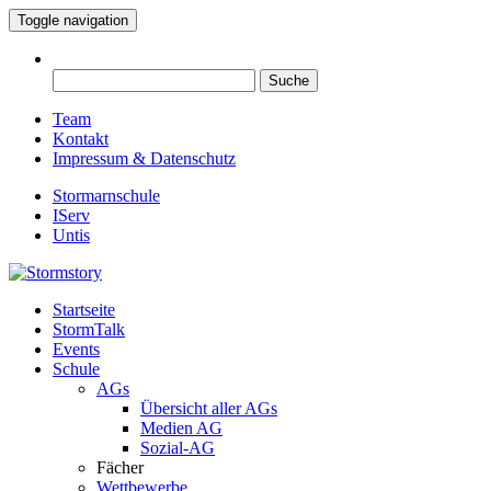
Toggle navigation
Suche
nach:
Team
Kontakt
Impressum & Datenschutz
Stormarnschule
IServ
Untis
Startseite
Eure digitale Schülerzeitung
StormTalk
Stormstory
Events
Schule
AGs
Übersicht aller AGs
Medien AG
Sozial-AG
Fächer
Wettbewerbe