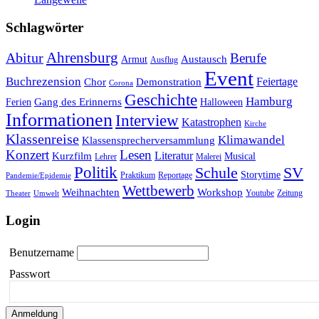
Schlagwörter
Ahrensburg
Abitur
Berufe
Austausch
Armut
Ausflug
Event
Buchrezension
Feiertage
Chor
Demonstration
Corona
Geschichte
Hamburg
Gang des Erinnerns
Ferien
Halloween
Informationen
Interview
Katastrophen
Kirche
Klassenreise
Klimawandel
Klassensprecherversammlung
Konzert
Lesen
Literatur
Kurzfilm
Musical
Lehrer
Malerei
Politik
Schule
SV
Storytime
Praktikum
Reportage
Pandemie/Epidemie
Wettbewerb
Weihnachten
Workshop
Youtube
Zeitung
Theater
Umwelt
Login
Benutzername
Passwort