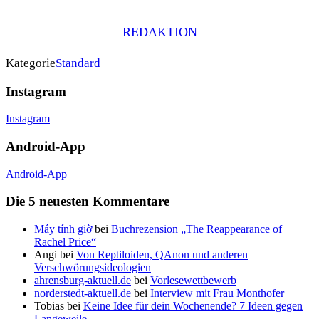
REDAKTION
Kategorie
Standard
Instagram
Instagram
Android-App
Android-App
Die 5 neuesten Kommentare
Máy tính giờ
bei
Buchrezension „The Reappearance of
Rachel Price“
Angi
bei
Von Reptiloiden, QAnon und anderen
Verschwörungsideologien
ahrensburg-aktuell.de
bei
Vorlesewettbewerb
norderstedt-aktuell.de
bei
Interview mit Frau Monthofer
Tobias
bei
Keine Idee für dein Wochenende? 7 Ideen gegen
Langeweile