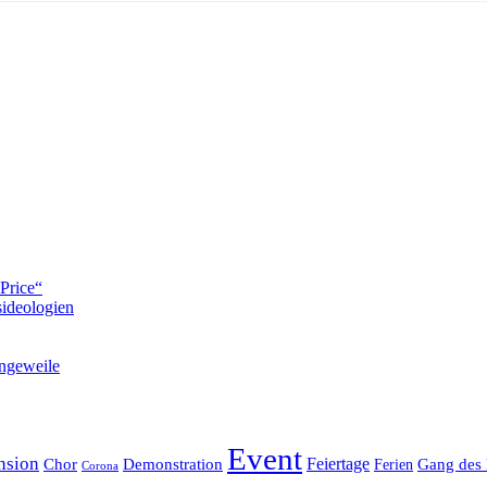
Price“
ideologien
ngeweile
Event
nsion
Feiertage
Chor
Demonstration
Gang des 
Ferien
Corona