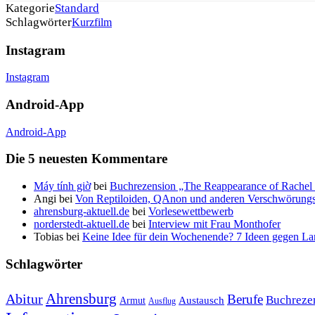
Kategorie
Standard
Schlagwörter
Kurzfilm
Instagram
Instagram
Android-App
Android-App
Die 5 neuesten Kommentare
Máy tính giờ
bei
Buchrezension „The Reappearance of Rachel 
Angi
bei
Von Reptiloiden, QAnon und anderen Verschwörungs
ahrensburg-aktuell.de
bei
Vorlesewettbewerb
norderstedt-aktuell.de
bei
Interview mit Frau Monthofer
Tobias
bei
Keine Idee für dein Wochenende? 7 Ideen gegen La
Schlagwörter
Ahrensburg
Abitur
Berufe
Buchreze
Austausch
Armut
Ausflug