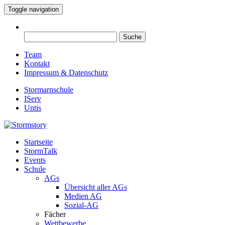
Toggle navigation
Suche
nach:
Team
Kontakt
Impressum & Datenschutz
Stormarnschule
IServ
Untis
Startseite
Eure digitale Schülerzeitung
StormTalk
Stormstory
Events
Schule
AGs
Übersicht aller AGs
Medien AG
Sozial-AG
Fächer
Wettbewerbe