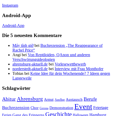
Instagram
Android-App
Android-App
Die 5 neuesten Kommentare
Máy tính giờ
bei
Buchrezension „The Reappearance of
Rachel Price“
Angi
bei
Von Reptiloiden, QAnon und anderen
Verschwörungsideologien
ahrensburg-aktuell.de
bei
Vorlesewettbewerb
norderstedt-aktuell.de
bei
Interview mit Frau Monthofer
Tobias
bei
Keine Idee für dein Wochenende? 7 Ideen gegen
Langeweile
Schlagwörter
Ahrensburg
Abitur
Berufe
Austausch
Armut
Ausflug
Event
Buchrezension
Feiertage
Chor
Demonstration
Corona
Geschichte
Hamburg
Gang des Erinnerns
Ferien
Halloween