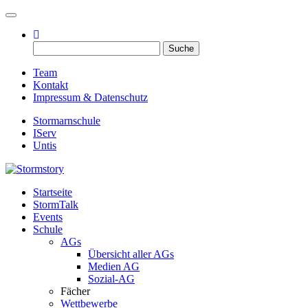
Toggle navigation
Suche
nach:
Team
Kontakt
Impressum & Datenschutz
Stormarnschule
IServ
Untis
Startseite
Eure digitale Schülerzeitung
StormTalk
Stormstory
Events
Schule
AGs
Übersicht aller AGs
Medien AG
Sozial-AG
Fächer
Wettbewerbe