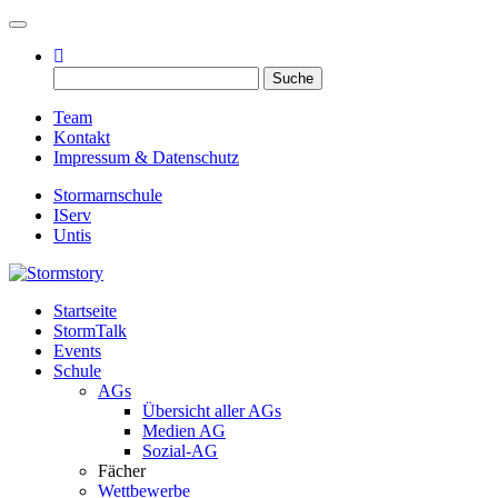
Toggle navigation
Suche
nach:
Team
Kontakt
Impressum & Datenschutz
Stormarnschule
IServ
Untis
Startseite
Eure digitale Schülerzeitung
StormTalk
Stormstory
Events
Schule
AGs
Übersicht aller AGs
Medien AG
Sozial-AG
Fächer
Wettbewerbe