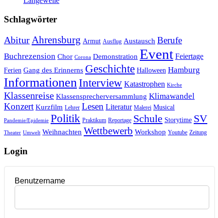
Langeweile
Schlagwörter
Ahrensburg
Abitur
Berufe
Austausch
Armut
Ausflug
Event
Buchrezension
Feiertage
Chor
Demonstration
Corona
Geschichte
Hamburg
Gang des Erinnerns
Ferien
Halloween
Informationen
Interview
Katastrophen
Kirche
Klassenreise
Klimawandel
Klassensprecherversammlung
Konzert
Lesen
Literatur
Kurzfilm
Musical
Lehrer
Malerei
Politik
Schule
SV
Storytime
Praktikum
Reportage
Pandemie/Epidemie
Wettbewerb
Weihnachten
Workshop
Youtube
Zeitung
Theater
Umwelt
Login
Benutzername