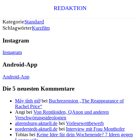
REDAKTION
Kategorie
Standard
Schlagwörter
Kurzfilm
Instagram
Instagram
Android-App
Android-App
Die 5 neuesten Kommentare
Máy tính giờ
bei
Buchrezension „The Reappearance of
Rachel Price“
Angi
bei
Von Reptiloiden, QAnon und anderen
Verschwörungsideologien
ahrensburg-aktuell.de
bei
Vorlesewettbewerb
norderstedt-aktuell.de
bei
Interview mit Frau Monthofer
Tobias
bei
Keine Idee für dein Wochenende? 7 Ideen gegen