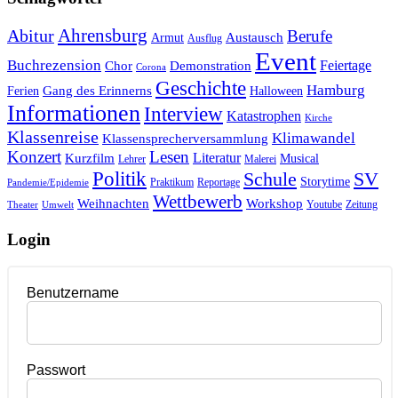
Ahrensburg
Abitur
Berufe
Austausch
Armut
Ausflug
Event
Buchrezension
Feiertage
Chor
Demonstration
Corona
Geschichte
Hamburg
Gang des Erinnerns
Ferien
Halloween
Informationen
Interview
Katastrophen
Kirche
Klassenreise
Klimawandel
Klassensprecherversammlung
Konzert
Lesen
Literatur
Kurzfilm
Musical
Lehrer
Malerei
Politik
Schule
SV
Storytime
Praktikum
Reportage
Pandemie/Epidemie
Wettbewerb
Weihnachten
Workshop
Youtube
Zeitung
Theater
Umwelt
Login
Benutzername
Passwort