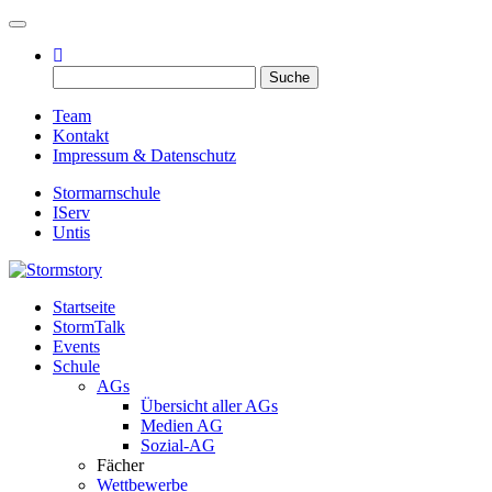
Toggle navigation
Suche
nach:
Team
Kontakt
Impressum & Datenschutz
Stormarnschule
IServ
Untis
Startseite
Eure digitale Schülerzeitung
StormTalk
Stormstory
Events
Schule
AGs
Übersicht aller AGs
Medien AG
Sozial-AG
Fächer
Wettbewerbe