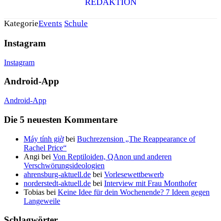
REDAKTION
Kategorie
Events
Schule
Instagram
Instagram
Android-App
Android-App
Die 5 neuesten Kommentare
Máy tính giờ
bei
Buchrezension „The Reappearance of
Rachel Price“
Angi
bei
Von Reptiloiden, QAnon und anderen
Verschwörungsideologien
ahrensburg-aktuell.de
bei
Vorlesewettbewerb
norderstedt-aktuell.de
bei
Interview mit Frau Monthofer
Tobias
bei
Keine Idee für dein Wochenende? 7 Ideen gegen
Langeweile
Schlagwörter