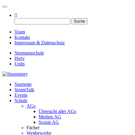
Toggle navigation
Suche
nach:
Team
Kontakt
Impressum & Datenschutz
Stormarnschule
IServ
Untis
Startseite
Eure digitale Schülerzeitung
StormTalk
Stormstory
Events
Schule
AGs
Übersicht aller AGs
Medien AG
Sozial-AG
Fächer
Wettbewerbe