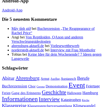
Android-App
Android-App
Die 5 neuesten Kommentare
Máy tính giờ
bei
Buchrezension „The Reappearance of
Rachel Price“
Angi
bei
Von Reptiloiden, QAnon und anderen
Verschwörungsideologien
ahrensburg-aktuell.de
bei
Vorlesewettbewerb
norderstedt-aktuell.de
bei
Interview mit Frau Monthofer
Tobias
bei
Keine Idee für dein Wochenende? 7 Ideen gegen
Langeweile
Schlagwörter
Ahrensburg
Abitur
Berufe
Austausch
Armut
Ausflug
Event
Buchrezension
Feiertage
Chor
Demonstration
Corona
Geschichte
Hamburg
Gang des Erinnerns
Ferien
Halloween
Informationen
Interview
Katastrophen
Kirche
Klassenreise
Klimawandel
Klassensprecherversammlung