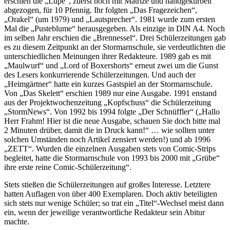
erschien die „Lupe“, zuerst noch mit Matrize und handgekurbelt
abgezogen, für 10 Pfennig. Ihr folgten „Das Fragezeichen“,
„Orakel“ (um 1979) und „Lautsprecher“. 1981 wurde zum ersten
Mal die „Pusteblume“ herausgegeben. Als einzige in DIN A4. Noch
im selben Jahr erschien die „Brennessel“. Drei Schülerzeitungen gab
es zu diesem Zeitpunkt an der Stormarnschule, sie verdeutlichten die
unterschiedlichen Meinungen ihrer Redakteure. 1989 gab es mit
„Maulwurf“ und „Lord of Boxershorts“ erneut zwei um die Gunst
des Lesers konkurrierende Schülerzeitungen. Und auch der
„Heimgärtner“ hatte ein kurzes Gastspiel an der Stormarnschule.
Von „Das Skelett“ erschien 1989 nur eine Ausgabe. 1991 enstand
aus der Projektwochenzeitung „Kopfschuss“ die Schülerzeitung
„StormNews“. Von 1992 bis 1994 folgte „Der Schnüffler“ („Hallo
Herr Frahm! Hier ist die neue Ausgabe, schauen Sie doch bitte mal
2 Minuten drüber, damit die in Druck kann!“ … wie sollten unter
solchen Umständen noch Artikel zensiert werden!) und ab 1996
„ZETT“. Wurden die einzelnen Ausgaben stets von Comic-Strips
begleitet, hatte die Stormarnschule von 1993 bis 2000 mit „Grübe“
ihre erste reine Comic-Schülerzeitung“.
Stets stießen die Schülerzeitungen auf großes Interesse. Letztere
hatten Auflagen von über 400 Exemplaren. Doch aktiv beteiligten
sich stets nur wenige Schüler; so trat ein „Titel“-Wechsel meist dann
ein, wenn der jeweilige verantwortliche Redakteur sein Abitur
machte.