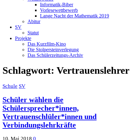
Informatik-Biber
Vorlesewettbewerb
Lange Nacht der Mathematik 2019
Abitur
SV
Statut
Projekte
Das Kurzfilm-Kino
Die Stolpersteinverlegung
Das Schülerzeitungs-Archiv
Schlagwort:
Vertrauenslehrer
Schule
SV
Schüler wählen die
Schülersprecher*innen,
Vertrauenschlüler*innen und
Verbindungslehrkräfte
10. Mai 2018
0