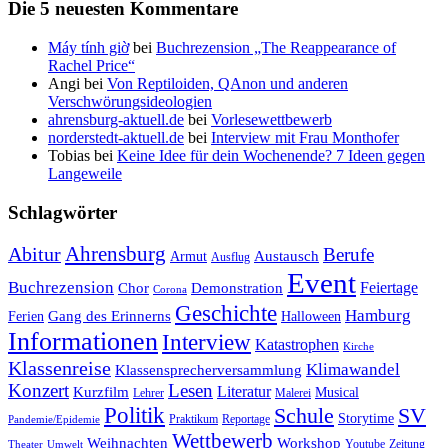
Die 5 neuesten Kommentare
Máy tính giờ
bei
Buchrezension „The Reappearance of
Rachel Price“
Angi
bei
Von Reptiloiden, QAnon und anderen
Verschwörungsideologien
ahrensburg-aktuell.de
bei
Vorlesewettbewerb
norderstedt-aktuell.de
bei
Interview mit Frau Monthofer
Tobias
bei
Keine Idee für dein Wochenende? 7 Ideen gegen
Langeweile
Schlagwörter
Ahrensburg
Abitur
Berufe
Austausch
Armut
Ausflug
Event
Buchrezension
Feiertage
Chor
Demonstration
Corona
Geschichte
Hamburg
Gang des Erinnerns
Ferien
Halloween
Informationen
Interview
Katastrophen
Kirche
Klassenreise
Klimawandel
Klassensprecherversammlung
Konzert
Lesen
Literatur
Kurzfilm
Musical
Lehrer
Malerei
Politik
Schule
SV
Storytime
Praktikum
Reportage
Pandemie/Epidemie
Wettbewerb
Weihnachten
Workshop
Youtube
Zeitung
Theater
Umwelt