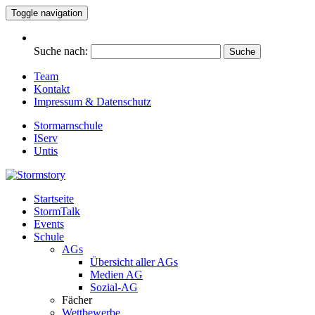
Toggle navigation
Suche nach:
Team
Kontakt
Impressum & Datenschutz
Stormarnschule
IServ
Untis
Startseite
Eure digitale Schülerzeitung
StormTalk
Stormstory
Events
Schule
AGs
Übersicht aller AGs
Medien AG
Sozial-AG
Fächer
Wettbewerbe